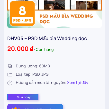
DHV05 – PSD Mẩu bìa Wedding dọc
20.000
₫
∙
Còn hàng
Dung lượng: 60MB
Loại tệp: PSD, JPG
Hướng dẫn mua tài nguyên:
Xem tại đây
DHV05
Mua ngay
–
PSD