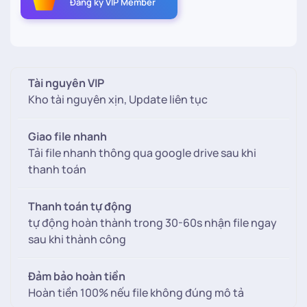
Đăng ký VIP Member
Mẩu
bìa
Wedding
dọc
số
Tài nguyên VIP
lượng
Kho tài nguyên xịn, Update liên tục
Giao file nhanh
Tải file nhanh thông qua google drive sau khi
thanh toán
Thanh toán tự động
tự động hoàn thành trong 30-60s nhận file ngay
sau khi thành công
Đảm bảo hoàn tiền
Hoàn tiền 100% nếu file không đúng mô tả