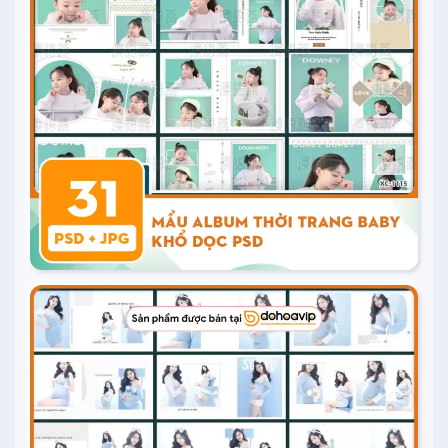
20.000
₫
Mua ngay
15.000
₫