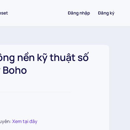
eset
Đăng nhập
Đăng ký
ng nền kỹ thuật số
y Boho
uyên:
Xem tại đây