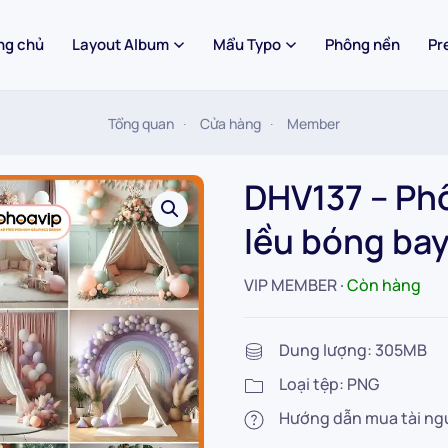
ng chủ
Layout Album
Mẩu Typo
Phông nền
Pr
Tổng quan
Cửa hàng
Member
DHV137 – Phô
lều bóng ba
VIP MEMBER
∙
Còn hàng
Dung lượng: 305MB
Loại tệp: PNG
Hướng dẫn mua tài ng