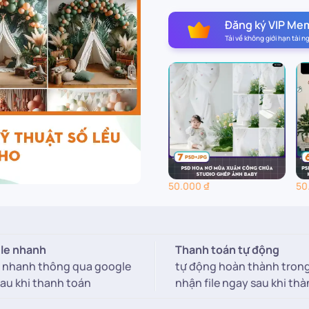
Đăng ký VIP Me
Tải về không giới hạn tài 
50.000
₫
50.000
₫
50
ile nhanh
Thanh toán tự động
le nhanh thông qua google
tự động hoàn thành tron
sau khi thanh toán
nhận file ngay sau khi th