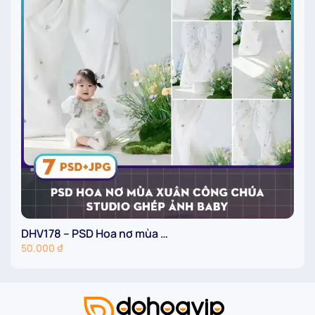
DHV178 – PSD Hoa nơ mùa …
D
50.000
₫
5