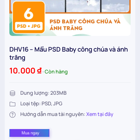
DHV16 – Mẩu PSD Baby công chúa và ánh
trăng
10.000
₫
∙
Còn hàng
Dung lượng: 203MB
Loại tệp: PSD, JPG
Hướng dẫn mua tài nguyên:
Xem tại đây
DHV16
Mua ngay
–