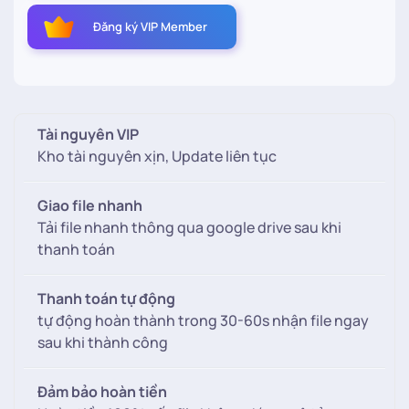
Mẩu
Đăng ký VIP Member
PSD
Baby
công
chúa
và
Tài nguyên VIP
ánh
Kho tài nguyên xịn, Update liên tục
trăng
số
Giao file nhanh
lượng
Tải file nhanh thông qua google drive sau khi
thanh toán
Thanh toán tự động
tự động hoàn thành trong 30-60s nhận file ngay
sau khi thành công
Đảm bảo hoàn tiền