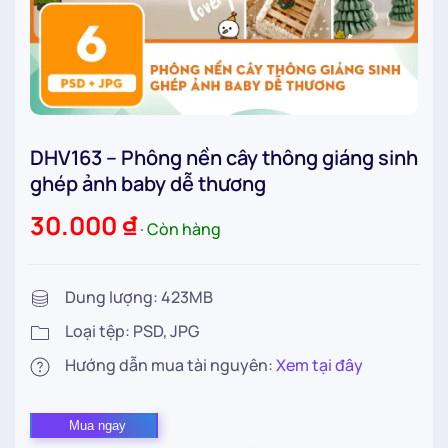
DHV163 – Phông nền cây thông giáng sinh
ghép ảnh baby dễ thương
30.000
₫
∙
Còn hàng
Dung lượng: 423MB
Loại tệp: PSD, JPG
Hướng dẫn mua tài nguyên:
Xem tại đây
DHV163
Mua ngay
–