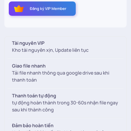
Phông
Đăng ký VIP Member
nền
cây
thông
giáng
sinh
Tài nguyên VIP
ghép
Kho tài nguyên xịn, Update liên tục
ảnh
baby
Giao file nhanh
dễ
Tải file nhanh thông qua google drive sau khi
thương
thanh toán
số
lượng
Thanh toán tự động
tự động hoàn thành trong 30-60s nhận file ngay
sau khi thành công
Đảm bảo hoàn tiền