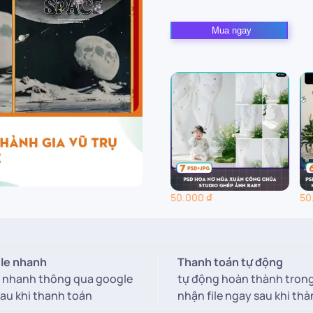
DHV166
Mua ngay
–
Phông
nền
phi
hành
gia
vũ
trụ
ghép
ảnh
50.000
₫
50.000
₫
50
em
bé
số
ile nhanh
Thanh toán tự động
lượng
le nhanh thông qua google
tự động hoàn thành tron
sau khi thanh toán
nhận file ngay sau khi th