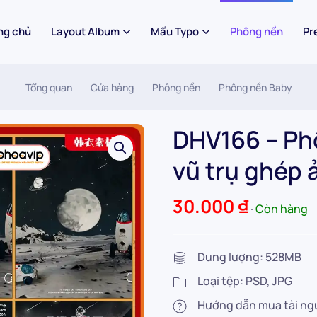
ng chủ
Layout Album
Mẩu Typo
Phông nền
Pr
Tổng quan
Cửa hàng
Phông nền
Phông nền Baby
DHV166 – Ph
vũ trụ ghép 
30.000
₫
∙
Còn hàng
Dung lượng: 528MB
Loại tệp: PSD, JPG
Hướng dẫn mua tài ng