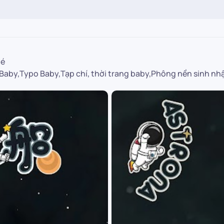
bé
aby,Typo Baby,Tạp chí, thời trang baby,Phông nền sinh nh