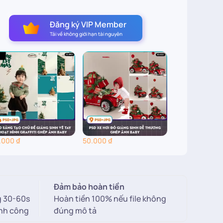
Đăng ký VIP Member
Tải về không giới hạn tài nguyên
.000
₫
50.000
₫
50.000
₫
Đảm bảo hoàn tiền
g 30-60s
Hoàn tiền 100% nếu file không
ành công
đúng mô tả