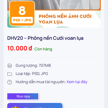
DHV20 – Phông nền Cưới voan lụa
10.000
₫
∙
Còn hàng
Dung lượng: 707MB
Loại tệp: PSD, JPG
Hướng dẫn mua tài nguyên:
Xem tại đây
DHV20
Mua ngay
–
Phông