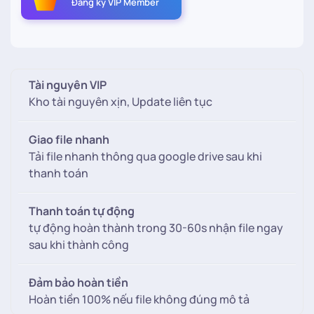
Đăng ký VIP Member
nền
Cưới
voan
lụa
số
Tài nguyên VIP
lượng
Kho tài nguyên xịn, Update liên tục
Giao file nhanh
Tải file nhanh thông qua google drive sau khi
thanh toán
Thanh toán tự động
tự động hoàn thành trong 30-60s nhận file ngay
sau khi thành công
Đảm bảo hoàn tiền
Hoàn tiền 100% nếu file không đúng mô tả