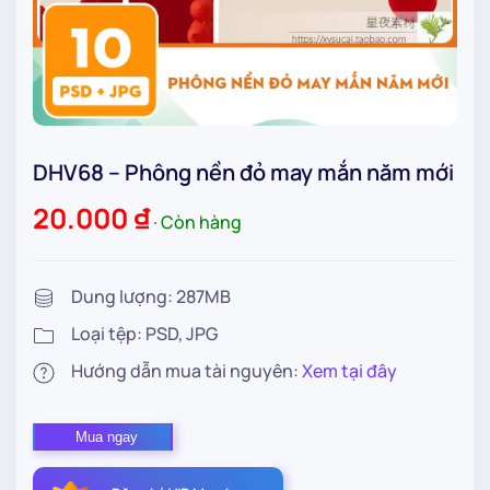
DHV68 – Phông nền đỏ may mắn năm mới
20.000
₫
∙
Còn hàng
Dung lượng: 287MB
Loại tệp: PSD, JPG
Hướng dẫn mua tài nguyên:
Xem tại đây
DHV68
Mua ngay
–
Phông