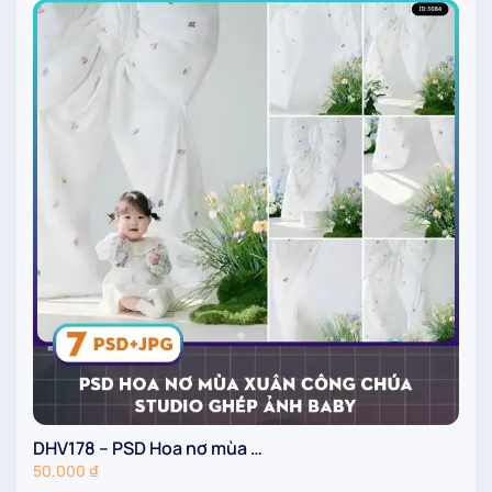
DHV178 – PSD Hoa nơ mùa …
D
50.000
₫
5