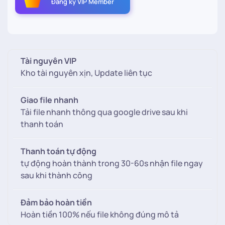
Đăng ký VIP Member
nền
đỏ
may
mắn
năm
Tài nguyên VIP
mới
Kho tài nguyên xịn, Update liên tục
số
lượng
Giao file nhanh
Tải file nhanh thông qua google drive sau khi
thanh toán
Thanh toán tự động
tự động hoàn thành trong 30-60s nhận file ngay
sau khi thành công
Đảm bảo hoàn tiền
Hoàn tiền 100% nếu file không đúng mô tả