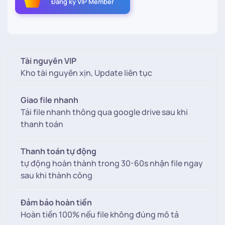
Đăng ký VIP Member
typo
ghép
ảnh
cưới
china
Tài nguyên VIP
số
Kho tài nguyên xịn, Update liên tục
lượng
Giao file nhanh
Tải file nhanh thông qua google drive sau khi
thanh toán
Thanh toán tự động
tự động hoàn thành trong 30-60s nhận file ngay
sau khi thành công
Đảm bảo hoàn tiền
Hoàn tiền 100% nếu file không đúng mô tả