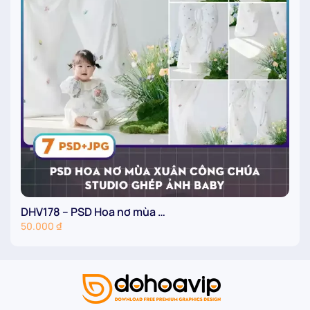
DHV178 – PSD Hoa nơ mùa …
D
50.000
₫
5