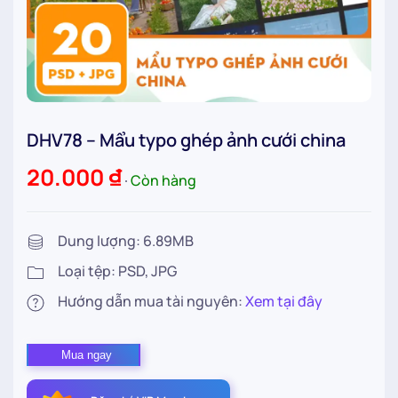
DHV78 – Mẩu typo ghép ảnh cưới china
20.000
₫
∙
Còn hàng
Dung lượng: 6.89MB
Loại tệp: PSD, JPG
Hướng dẫn mua tài nguyên:
Xem tại đây
DHV78
Mua ngay
–
Mẩu