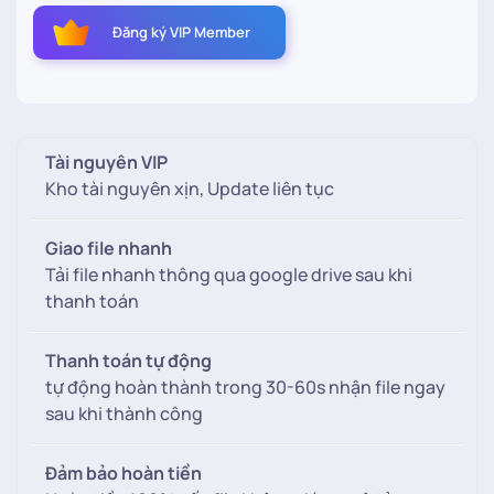
Phông
Đăng ký VIP Member
nền
hoả
cải
mùa
xuân
Tài nguyên VIP
ghép
Kho tài nguyên xịn, Update liên tục
ảnh
baby
Giao file nhanh
studio
Tải file nhanh thông qua google drive sau khi
số
thanh toán
lượng
Thanh toán tự động
tự động hoàn thành trong 30-60s nhận file ngay
sau khi thành công
Đảm bảo hoàn tiền