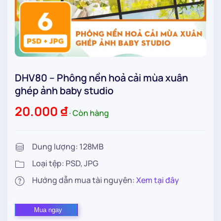
DHV80 – Phông nền hoả cải mùa xuân
ghép ảnh baby studio
20.000
₫
∙
Còn hàng
Dung lượng: 128MB
Loại tệp: PSD, JPG
Hướng dẫn mua tài nguyên:
Xem tại đây
DHV80
Mua ngay
–